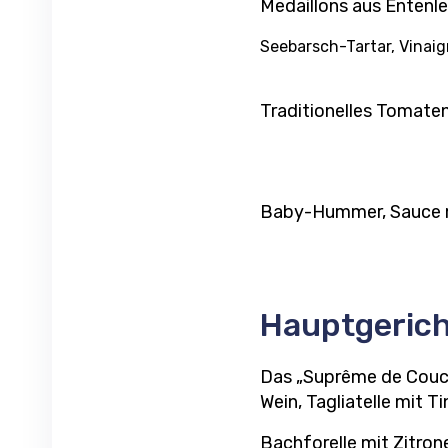
Medaillons aus Enten
Seebarsch-Tartar, Vinaig
Traditionelles Tomate
Baby-Hummer, Sauce m
Hauptgeric
Das „Suprême de Couco
Wein, Tagliatelle mit T
Bachforelle mit Zitro