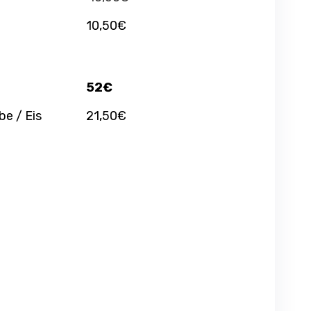
10,50€
52€
be / Eis
21,50€
d