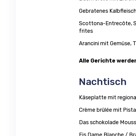
Gebratenes Kalbfleisc
Scottona-Entrecôte, 
frites
Arancini mit Gemüse, 
Alle Gerichte werde
Nachtisch
Käseplatte mit region
Crème brûlée mit Pist
Das schokolade Mous
Eis Dame Blanche / Bra