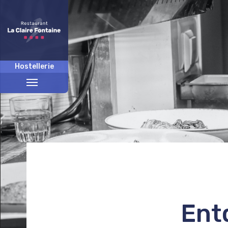
Hostellerie
Menü
umschalten
Ent