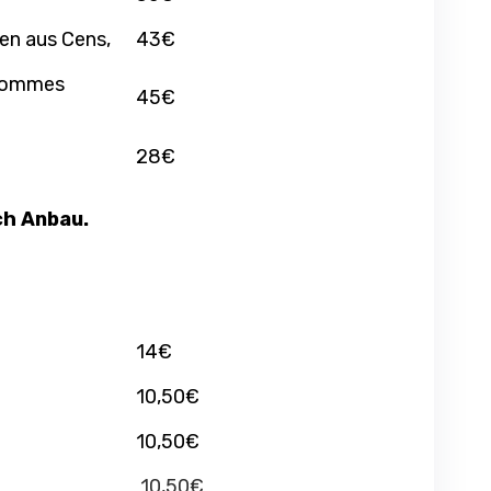
en aus Cens,
43€
 Pommes
45€
28€
ch Anbau.
14€
10,50€
10,50€
10,50€