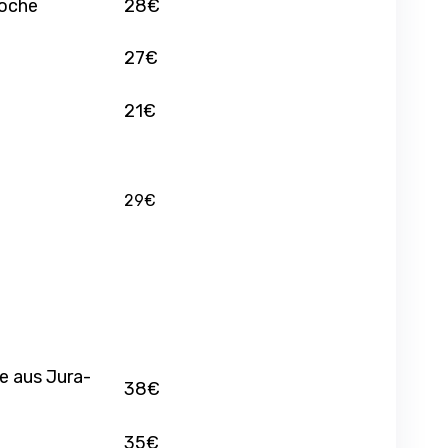
ioche
28€
27€
21€
29€
e aus Jura-
38€
35€