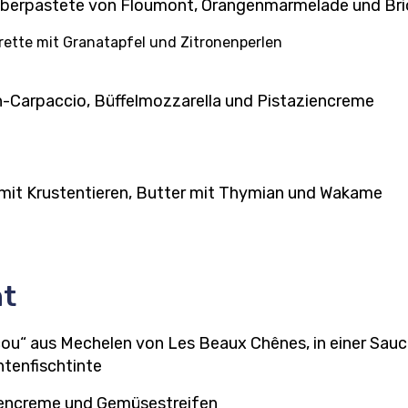
leberpastete von Floumont, Orangenmarmelade und Br
rette mit Granatapfel und Zitronenperlen
n-Carpaccio, Büffelmozzarella und Pistaziencreme
it Krustentieren, Butter mit Thymian und Wakame
ht
u“ aus Mechelen von Les Beaux Chênes, in einer Sauc
intenfischtinte
nencreme und Gemüsestreifen