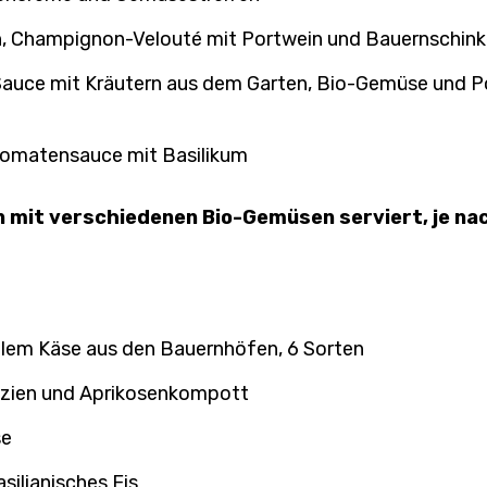
h, Champignon-Velouté mit Portwein und Bauernschink
Sauce mit Kräutern aus dem Garten, Bio-Gemüse und
Tomatensauce mit Basilikum
n mit verschiedenen Bio-Gemüsen serviert, je na
alem Käse aus den Bauernhöfen, 6 Sorten
azien und Aprikosenkompott
se
silianisches Eis