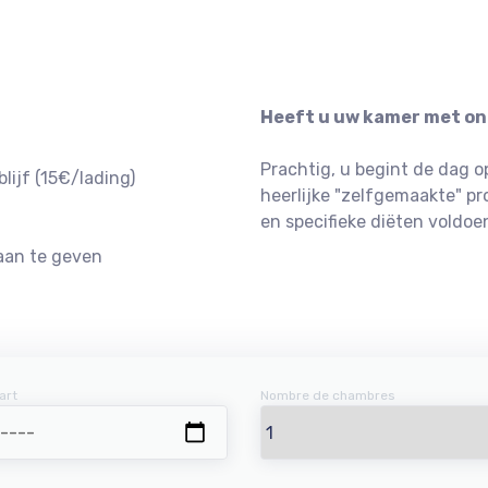
Heeft u uw kamer met on
Prachtig, u begint de dag 
lijf (15€/lading)
heerlijke "zelfgemaakte" 
en specifieke diëten voldoe
 aan te geven
art
Nombre de chambres