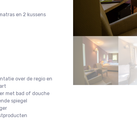
matras en 2 kussens
tatie over de regio en
art
er met bad of douche
ende spiegel
ger
stproducten