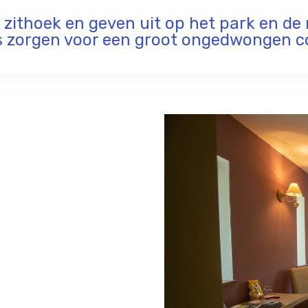
ithoek en geven uit op het park en de 
 zorgen voor een groot ongedwongen c